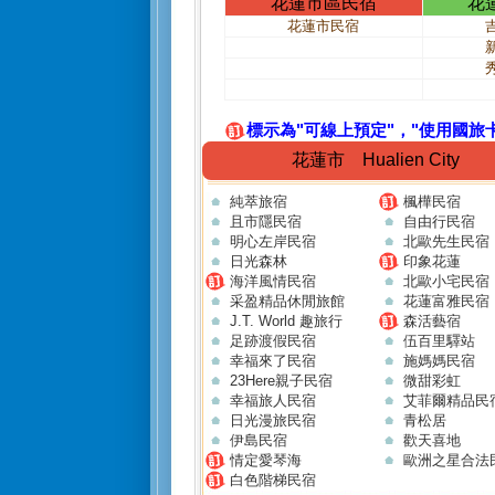
花蓮市區民宿
花
花蓮市民宿
標示為"可線上預定"，"使用國
花蓮市 Hualien City
純萃旅宿
楓樺民宿
且市隱民宿
自由行民宿
明心左岸民宿
北歐先生民宿
日光森林
印象花蓮
海洋風情民宿
北歐小宅民宿
采盈精品休閒旅館
花蓮富雅民宿
J.T. World 趣旅行
森活藝宿
足跡渡假民宿
伍百里驛站
幸福來了民宿
施媽媽民宿
23Here親子民宿
微甜彩虹
幸福旅人民宿
艾菲爾精品民
日光漫旅民宿
青松居
伊島民宿
歡天喜地
情定愛琴海
歐洲之星合法
白色階梯民宿